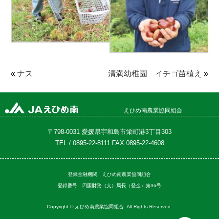
«
ナス
清満幼稚園 イチゴ苗植え
»
えひめ南農業協同組合
〒798-0031 愛媛県宇和島市栄町港3丁目303
TEL / 0895-22-8111 FAX 0895-22-4608
登録金融機関 えひめ南農業協同組合
登録番号 四国財務（支）局長（登金）第36号
Copyright © えひめ南農業協同組合. All Rights Reserved.