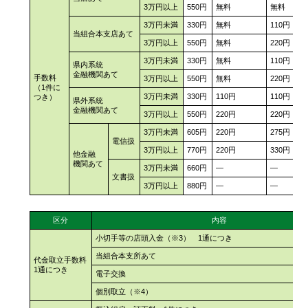
3万円以上
550円
無料
無料
3万円未満
330円
無料
110円
当組合本支店あて
3万円以上
550円
無料
220円
3万円未満
330円
無料
110円
県内系統
金融機関あて
手数料
3万円以上
550円
無料
220円
（1件に
3万円未満
330円
110円
110円
つき）
県外系統
金融機関あて
3万円以上
550円
220円
220円
3万円未満
605円
220円
275円
電信扱
3万円以上
770円
220円
330円
他金融
機関あて
3万円未満
660円
―
―
文書扱
3万円以上
880円
―
―
区分
内容
小切手等の店頭入金（※3） 1通につき
当組合本支所あて
代金取立手数料
1通につき
電子交換
個別取立（※4）