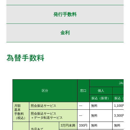
発行手数料
金利
JAネ
区分
窓口
個人
振込（振替）
振込（振
月額
照会振込サービス
―
無料
1,100円
基本
照会振込サービス
手数料
―
無料
3,300円
＋データ転送サービス
（税込）
3万円未満
330円
無料
無料
当店あて