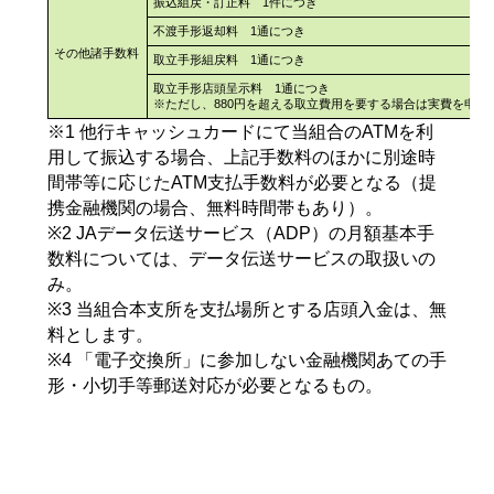
振込組戻・訂正料 1件につき
不渡手形返却料 1通につき
その他諸手数料
取立手形組戻料 1通につき
取立手形店頭呈示料 1通につき
※ただし、880円を超える取立費用を要する場合は実費を申し
※1 他行キャッシュカードにて当組合のATMを利
用して振込する場合、上記手数料のほかに別途時
間帯等に応じたATM支払手数料が必要となる（提
携金融機関の場合、無料時間帯もあり）。
※2 JAデータ伝送サービス（ADP）の月額基本手
数料については、データ伝送サービスの取扱いの
み。
※3 当組合本支所を支払場所とする店頭入金は、無
料とします。
※4 「電子交換所」に参加しない金融機関あての手
形・小切手等郵送対応が必要となるもの。